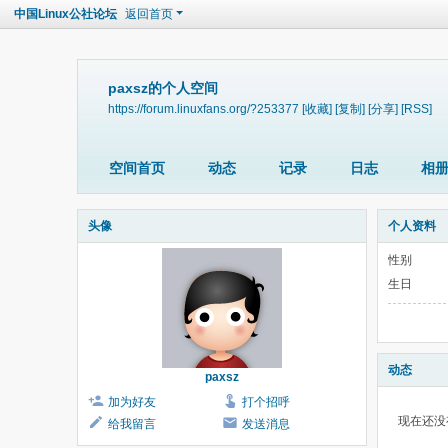
中国Linux公社论坛
返回首页
paxsz的个人空间
https://forum.linuxfans.org/?253377
[收藏]
[复制]
[分享]
[RSS]
空间首页
动态
记录
日志
相
头像
个人资料
性别
生日
动态
paxsz
加为好友
打个招呼
现在还没
给我留言
发送消息