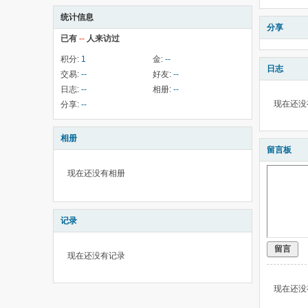
统计信息
分享
已有
--
人来访过
积分:
1
金:
--
日志
交易:
--
好友:
--
日志:
--
相册:
--
现在还没
分享:
--
相册
留言板
现在还没有相册
记录
留言
现在还没有记录
现在还没