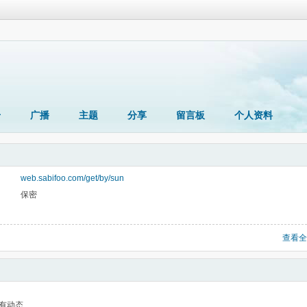
册
广播
主题
分享
留言板
个人资料
web.sabifoo.com/get/by/sun
保密
查看全
有动态