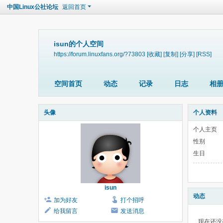
中国Linux公社论坛
返回首页
isun的个人空间
https://forum.linuxfans.org/?73803
[收藏]
[复制]
[分享]
[RSS]
空间首页
动态
记录
日志
相
头像
个人资料
个人主页
性别
生日
isun
动态
加为好友
打个招呼
给我留言
发送消息
现在还没