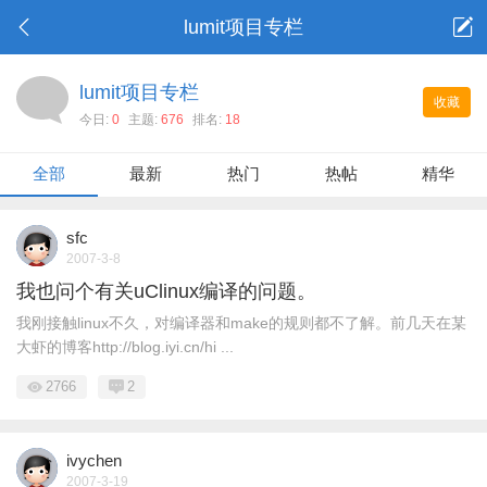
lumit项目专栏
lumit项目专栏
收藏
今日:
0
主题:
676
排名:
18
全部
最新
热门
热帖
精华
sfc
2007-3-8
我也问个有关uClinux编译的问题。
我刚接触linux不久，对编译器和make的规则都不了解。前几天在某
大虾的博客http://blog.iyi.cn/hi ...
2766
2
ivychen
2007-3-19