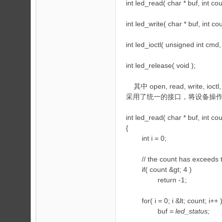
int led_read( char * buf, int cou
int led_write( char * buf, int cou
int led_ioctl( unsigned int cmd
int led_release( void );
其中 open, read, write, i
采用了统一的接口，将设备操作虚拟
int led_read( char * buf, int cou
{
int i = 0;
// the count has exceeds th
if( count &gt; 4 )
return -1;
for( i = 0; i &lt; count; i++ 
buf
= led_status