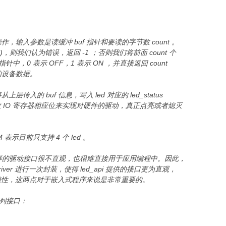
作，输入参数是读缓冲 buf 指针和要读的字节数 count 。
d)，则我们认为错误，返回 -1 ；否则我们将前面 count 个
指针中，0 表示 OFF，1 表示 ON ，并直接返回 count
节的设备数据。
传入的 buf 信息，写入 led 对应的 led_status
 IO 寄存器相应位来实现对硬件的驱动，真正点亮或者熄灭
表示目前只支持 4 个 led 。
的驱动接口很不直观，也很难直接用于应用编程中。因此，
_driver 进行一次封装，使得 led_api 提供的接口更为直观，
植性，这两点对于嵌入式程序来说是非常重要的。
系列接口：