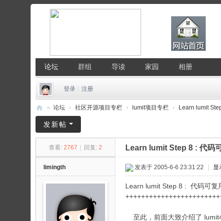
论坛
群组
导读
家园
相册
登录
|
注册
»
论坛
›
社区开源项目专栏
›
lumit项目专栏
›
Learn lumit 
中
发新帖
国
Learn lumit Step 8 : 
查看:
2767
|
回复:
2
Li
nu
limingth
发表于 2005-6-6 23:31:22
|
显
x
Learn lumit Step 8 : 代码可
公
++++++++++++++++++++++++
社
至此，前面大致介绍了 lumit45