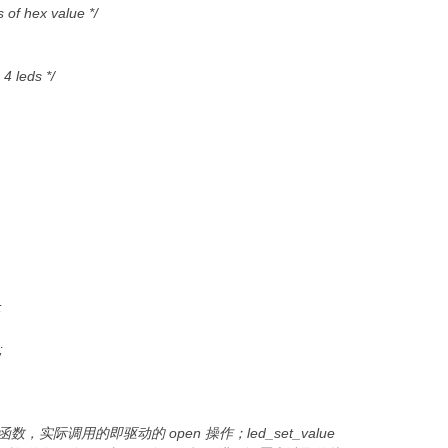
s of hex value */
 4 leds */
;
;
数，实际调用的即驱动的 open 操作；led_set_value