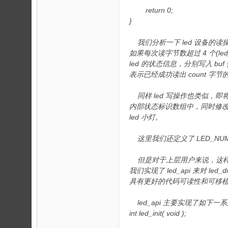
return 0;
}
我们分析一下 led 设备的读操
如果每次读字节数超过 4 个(le
led 的状态信息，分别写入 buf 
表示已经成功读出 count 字
同样 led 写操作也类似，即将从上层
内部状态标识数组中，同时修改
led 小灯。
这里我们还定义了 LED_NUM 
但是对于上层用户来说，这样
我们实现了 led_api 来对 led
具有更好的代码可读性和可移
led_api 主要实现了如下一
int led_init( void );