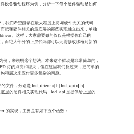
硬件设备驱动程序为例，分析一下每个硬件驱动是如何
，我们希望能够在最大程度上将与硬件无关的代码
；而把和硬件相关的最底层的那些实现独立出来，单独
的driver。这样，大家需要做的仅仅是根据你自己的
数，而绝大部分的上层代码都可以无需修改移植到新的
动为例，来说明这个想法。本来这个驱动是非常简单的，
LED 灯的点亮和熄灭，但在这里我们反过来，把简单的
结构和层次来应付更多复杂的问题。
分别是 led_driver.c[.h] led_api.c[.h]
r 是底层的硬件相关实现代码，led_api 是提供给上层的
iver 的实现，主要是有如下五个函数：