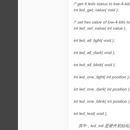
/* get 4 leds status to low-4-bit
int led_get_value( void );
/* set hex value of low-4-bits to
int led_set_value( int value );
int led_all_light( void );
int led_all_dark( void );
int led_all_blink( void );
int led_one_light( int position );
int led_one_dark( int position )
int led_one_blink( int position )
int led_test( void );
其中，led_init 是硬件初始化函