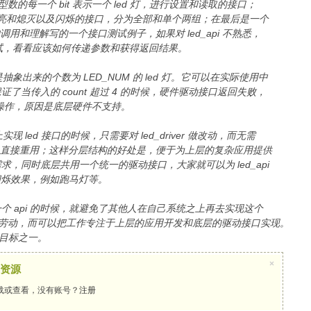
32 位整型数的每一个 bit 表示一个 led 灯，进行设置和读取的接口；
是点亮和熄灭以及闪烁的接口，分为全部和单个两组；在最后是一个
用户调用和理解写的一个接口测试例子，如果对 led_api 不熟悉，
一下测试，看看应该如何传递参数和获得返回结果。
出来的个数为 LED_NUM 的 led 灯。它可以在实际使用中
了当传入的 count 超过 4 的时候，硬件驱动接口返回失败，
操作，原因是底层硬件不支持。
led 接口的时候，只需要对 led_driver 做改动，而无需
口，可以直接重用；这样分层结构的好处是，便于为上层的复杂应用提供
，同时底层共用一个统一的驱动接口，大家就可以为 led_api
的闪烁效果，例如跑马灯等。
献一个 api 的时候，就避免了其他人在自己系统之上再去实现这个
重复劳动，而可以把工作专注于上层的应用开发和底层的驱动接口实现。
的目标之一。
×
资源
载或查看，没有账号？
注册