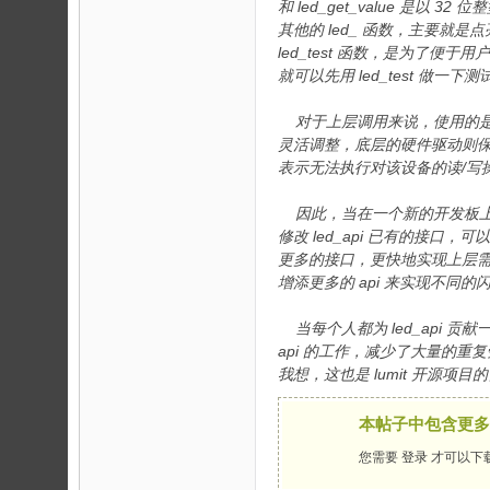
和 led_get_value 是以 
其他的 led_ 函数，主要就
led_test 函数，是为了便于
就可以先用 led_test 做
对于上层调用来说，使用的是抽象
灵活调整，底层的硬件驱动则保证
表示无法执行对该设备的读/写
因此，当在一个新的开发板上实现 
修改 led_api 已有的接
更多的接口，更快地实现上层需求
增添更多的 api 来实现不同
当每个人都为 led_api 贡
api 的工作，减少了大量的
我想，这也是 lumit 开源项目
本帖子中包含更多
您需要
登录
才可以下