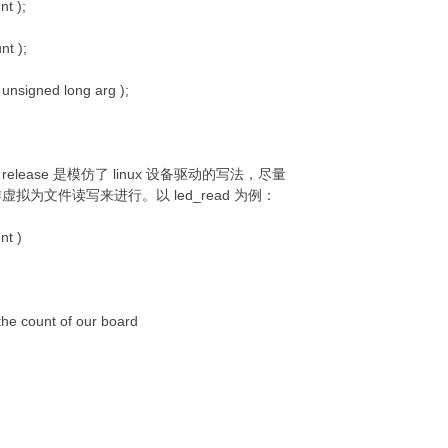
nt );
nt );
, unsigned long arg );
octl, release 是模仿了 linux 设备驱动的写法，尽量
为文件读写来进行。以 led_read 为例：
nt )
e count of our board
)
;