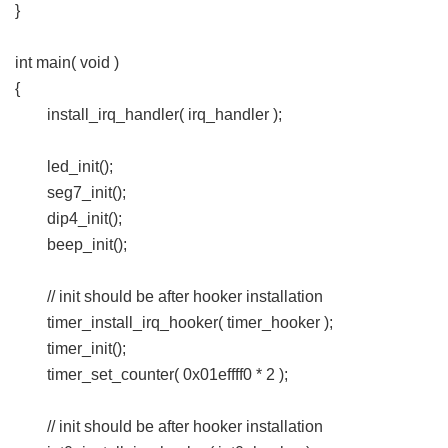
}
int main( void )
{
install_irq_handler( irq_handler );
led_init();
seg7_init();
dip4_init();
beep_init();
// init should be after hooker installation
timer_install_irq_hooker( timer_hooker );
timer_init();
timer_set_counter( 0x01effff0 * 2 );
// init should be after hooker installation