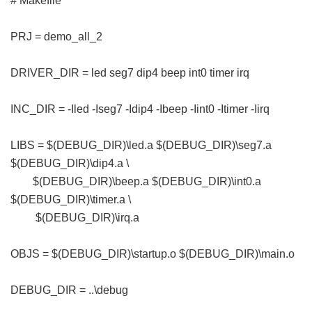
# Makefile
PRJ = demo_all_2
DRIVER_DIR = led seg7 dip4 beep int0 timer irq
INC_DIR = -Iled -Iseg7 -Idip4 -Ibeep -Iint0 -Itimer -Iirq
LIBS = $(DEBUG_DIR)\led.a $(DEBUG_DIR)\seg7.a
$(DEBUG_DIR)\dip4.a \
$(DEBUG_DIR)\beep.a $(DEBUG_DIR)\int0.a
$(DEBUG_DIR)\timer.a \
$(DEBUG_DIR)\irq.a
OBJS = $(DEBUG_DIR)\startup.o $(DEBUG_DIR)\main.o
DEBUG_DIR = ..\debug