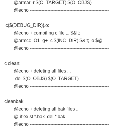
@armar -r $(O_TARGET) $(O_OBJS)
@echo ------------------------------------------------------
.c{$(DEBUG_DIR)}.o:
@echo + compiling c file ... $&lt;
@armcc -O1 -g+ -c $(INC_DIR) $&lt; -o $@
@echo ------------------------------------------------------
c clean:
@echo + deleting all files ...
-del $(O_OBJS) $(O_TARGET)
@echo ------------------------------------------------------
cleanbak:
@echo + deleting all bak files ...
@-if exist *.bak del *.bak
@echo ------------------------------------------------------