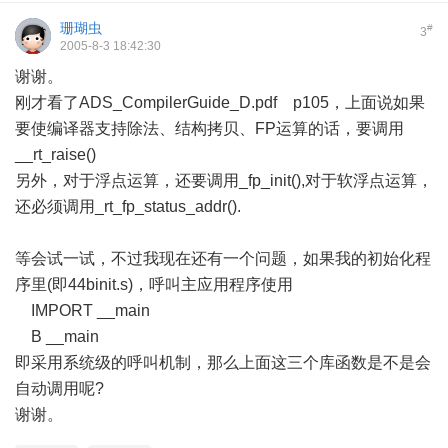
珊瑚虫
#
3
2005-8-3 18:42:30
谢谢。
刚才看了ADS_CompilerGuide_D.pdf p105，上面说如果
要使编译器支持除法、结构拷贝、FP运算的话，要调用
__rt_raise()
另外，对于浮点运算，还要调用_fp_init(),对于软浮点运算，
还必须调用_rt_fp_status_addr().
等会试一试，不过我现在还有一个问题，如果我的初始化程
序里(即44binit.s)，呼叫主应用程序使用
IMPORT __main
B __main
即采用系统级的呼叫机制，那么上面这三个库函数是不是会
自动调用呢?
谢谢。