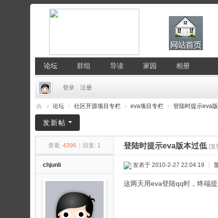
论坛
群组
导读
家园
相册
登录
|
注册
»
论坛
›
社区开源项目专栏
›
eva项目专栏
›
登陆时提示eva
中
发新帖
国
登陆时提示eva版本过低
查看:
4396
|
回复:
1
[复
Li
nu
chjunli
发表于 2010-2-27 22:04:19
|
x
这两天用eva登陆qq时，终端
公
社