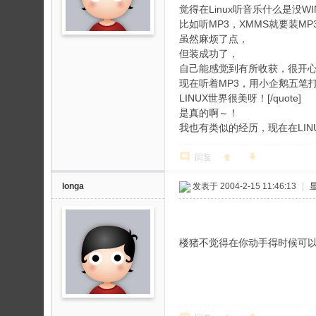
论
觉得在Linux听音乐什么是没W
坛
比如听MP3，XMMS就要装M
虽然麻烦了点，
但装成功了，
自己能感觉到有所收获，很开
现在听着MP3，用小企鹅五笔
LINUX世界很美呀！[/quote]
是真的啊～！
我也有类似的经历，现在在LI
回复
longa
发表于 2004-2-15 11:46:13
|
楼猪不觉得在你动手得时候可以学