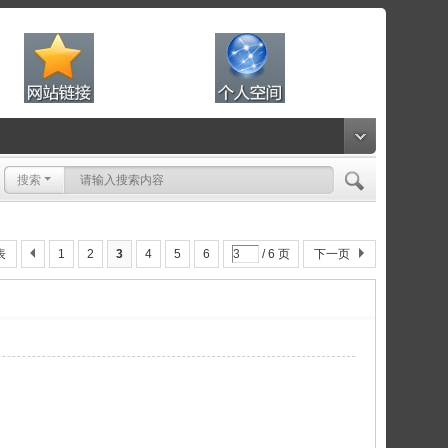
搜索
表
1
2
3
4
5
6
/ 6 页
下一页