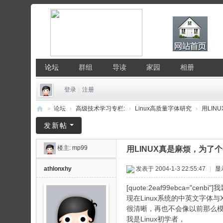
论坛
群组
导读
家园
相册
登录
|
注册
»
论坛
›
高级技术学习专栏:
›
Linux高质量字体研究
›
用LIN
中
发新帖
国
楼主:
mp99
用LINUX真是麻烦，为了
Li
nu
athlonxhy
发表于 2004-1-3 22:55:47
|
显
x
[quote:2eaf99ebca="cenbi"
公
现在Linux系统的中英文字体
很清晰，再也不会像以前那么
社
我是Linux初学者，