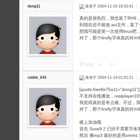
dong11
发表于 2004-11-16 16:50:41
|
真的是很热烈，我也装了RH9，下
到现在还不能放.avi文件，装了一
想我可能是第一次使用linux
对了，那个firefly字体真的对
回复
rabbit_045
发表于 2004-11-19 01:02:21
|
[quote:6ee8e75a11=
不支持在线播放，realplayer
我觉得真的是有点难。不过，我
对了，那个firefly字体真的对rh
楼上加油哦
首先 Suse9.2 已经不需要字
然后 播mp3 最好的是用xmm