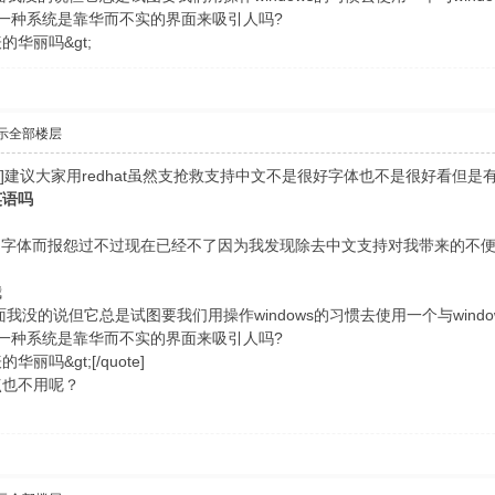
一种系统是靠华而不实的界面来吸引人吗?
华丽吗&gt;
示全部楼层
="小猪上树"]建议大家用redhat虽然支抢救支持中文不是很好字体也不是很好
英语吗
曾因为字体而报怨过不过现在已经不了因为我发现除去中文支持对我带来的不
我
我没的说但它总是试图要我们用操作windows的习惯去使用一个与windo
一种系统是靠华而不实的界面来吸引人吗?
吗&gt;[/quote]
点也不用呢？