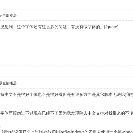
示全部楼层
CPUCN"]没想到，这个字体还有这么多的问题，有没有做字体的。[/quote]
示全部楼层
抢救支持中文不是很好字体也不是很好看但是有许多方面是其它版本无法比
曾因为字体而报怨过不过现在已经不了因为我发现除去中文支持对我带来的不
我
我没的说但它总是试图要我们用操作windows的习惯去使用一个与windo