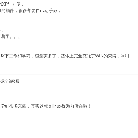
INXP里方便，
P3的插件，很多都要自己动手做，
心，
打着字。。。
NUX下工作和学习，感觉爽多了，基体上完全克服了WIN的束缚，呵呵
显示全部楼层
到很多东西，其实这就是linux得魅力所在啦！