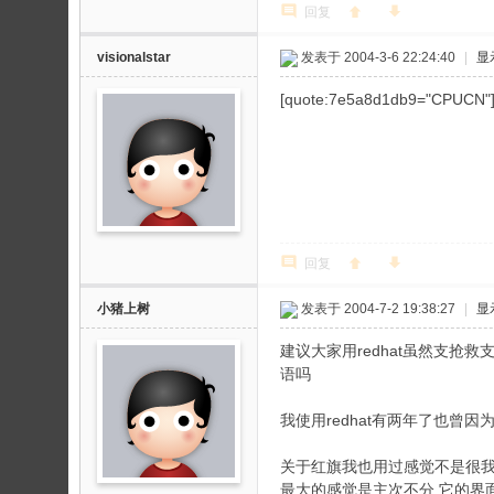
回复
visionalstar
发表于 2004-3-6 22:24:40
|
显
[quote:7e5a8d1db9="
回复
小猪上树
发表于 2004-7-2 19:38:27
|
显
建议大家用redhat虽然支
语吗
我使用redhat有两年了也
关于红旗我也用过感觉不是很
最大的感觉是主次不分,它的界面