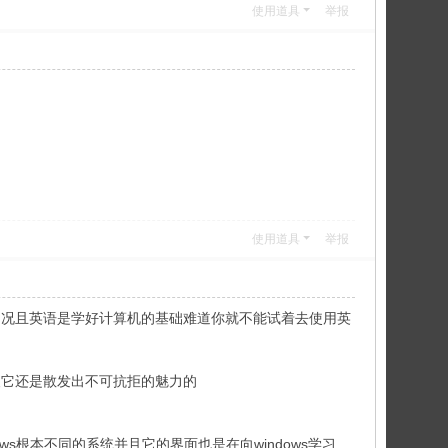
使用道具
举报
使用道具
举报
拟的况且英语是学好计算机的基础难道你就不能试着去使用英
便它还是散发出不可抗拒的魅力的
ws根本不同的系统并且它的界面也是在向windows学习