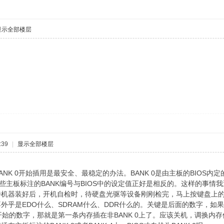
显示全部楼层
:39
|
显示全部楼层
 0开始插用是最安全、最稳定的办法。BANK 0是由主板的BIOS内定的
一些主板标注的BANK编号与BIOS中的设定值正好是相反的。这样的事
机器装好后，开机自检时，待硬盘光驱等设备刚刚检完，马上按键盘上的Pau
外乎是EDO什么、SDRAM什么、DDR什么的。关键是后面的数字，如
非0开始的数字，那就是第一条内存插在非BANK 0上了。应该关机，调换