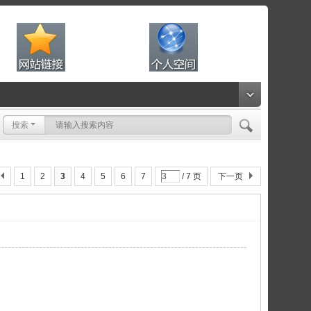
搜索
1
2
3
4
5
6
7
/ 7 页
下一页