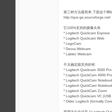
第三种方法最简单,下面这个网站
http://qce-ga.sourceforge.net/
它100%支持的摄像头有:
* Logitech Quickcam Express
* Logitech Quickcam Web
* LegoCam
* Dexxa Webcam
* Labtec Webcam
不太确定能支持的有:
* Logitech Quickcam 3000 Pro
* Logitech QuickCam 4000 Pr
* Logitech QuickCam Noteboo
* Logitech QuickCam Noteboo
* Logitech QuickCam Zoom
* Logitech Quickcam VC (USB a
* Older Logitech (formally Con
我用这个办法装上Logitech Quic