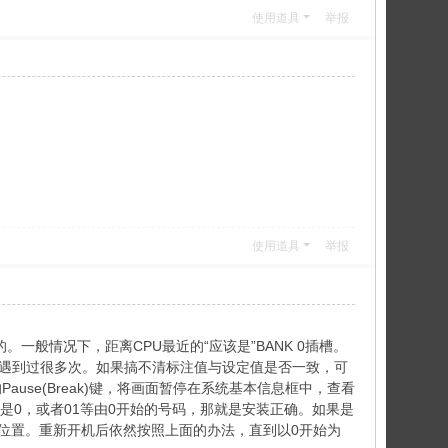
使用道具
举报
使用道具
举报
。一般情况下，距离CPU最近的“应该是”BANK 0插槽。
情我遇到过很多次。如果搞不清标注值与设定值是否一致，可
se(Break)键，将画面暂停在系统基本信息框中，查看
果是0，或者01等由0开始的号码，那就是安装正确。如果是
内存位置。重新开机后依然按照上面的办法，直到以0开始为