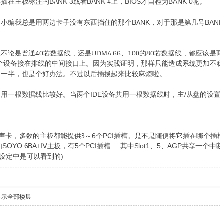
主板标注的BANK 3或者BANK 4上，BIOS才自检为BANK 0呢。
我总是用两边卡子没有东西挡住的那个BANK，对于那是第几号BAN
是普通40芯数据线，还是UDMA 66、100的80芯数据线，都应该
个设备接在排线的中间接口上。因为实践证明，那样只能造成系统更加不稳
用一半，也是个好办法。不过以后插拔起来比较麻烦啦。
一根数据线比较好。当两个IDE设备共用一根数据线时，主/从盘的设
卡，多数的主板都能提供3～6个PCI插槽。是不是随便将它插在哪个插槽
OYO 6BA+Ⅳ主板，有5个PCI插槽──其中Slot1、5、AGP共享一个中断；
S设定中是可以看到的)
显示全部楼层
。