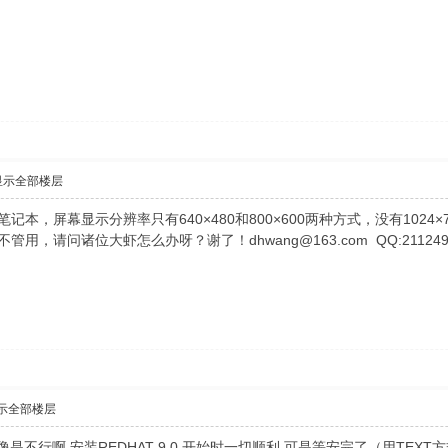
显示全部楼层
笔记本，屏幕显示分辨率只有640×480和800×600两种方式，没有10
g调，不管用，请问诸位大虾怎么办呀？谢了！
dhwang@163.com
QQ:211249
示全部楼层
 好像是不行啊 安装REDHAT 9.0 开始时一切顺利 可是等安完了（用TEX