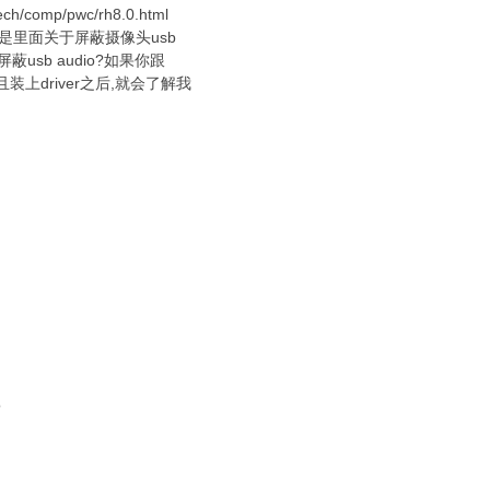
tech/comp/pwc/rh8.0.html
特别是里面关于屏蔽摄像头usb
usb audio?如果你跟
, 并且装上driver之后,就会了解我
o