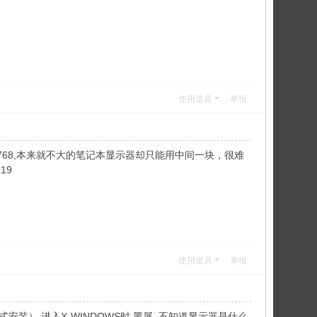
使用道具
举报
24×768,本来就不大的笔记本显示器却只能用中间一块，很难
19
使用道具
举报
T方式安装） 进入X-WINDOWS时 黑屏 不知道显示器是什么