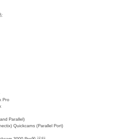
:
o
k Pro
k
nd Parallel)
nectix) Quickcams (Parallel Port)
kcam 3000 Pro的,运行