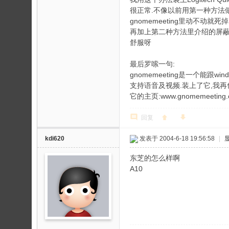
很正常.不像以前用第一种方法
gnomemeeting里动不动就死掉
再加上第二种方法里介绍的屏蔽us
舒服呀
最后罗嗦一句:
gnomemeeting是一个能跟wind
支持语音及视频.装上了它,我再也
它的主页:www.gnomemeeting.
回复
kdi620
发表于 2004-6-18 19:56:58
|
东芝的怎么样啊
A10