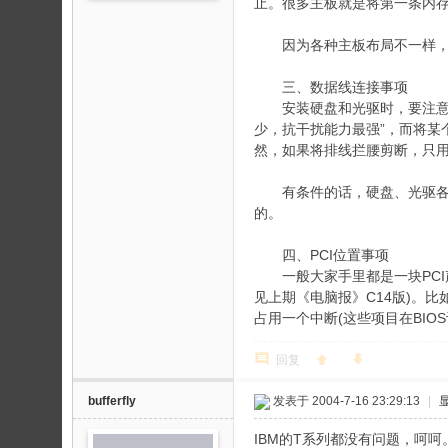
止。很多主板就是将第一条内存插在
因为各种主板布局不一样，小编
三、数据线连接事项
安装硬盘和光驱时，要注意不论
少，抗干扰能力最强”，而将某
然，如果将排线拦腰剪断，只
有条件的话，硬盘、光驱各用
的。
四、PCI位置事项
一般大家手里都是一块PCI声
见上期《电脑报》C14版)。比如S
占用一个中断(这些项目在BIO
回复
bufferfly
发表于 2004-7-16 23:29:13
|
IBM的T系列都没有问题，呵呵