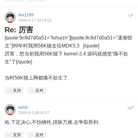
lim1199
#
73
2006-5-17 09:54:02
Re: 厉害
[quote:9c8d7d0a51="fuhuizn"][quote:9c8d7d0a51="潇湘馆
主"]99年时我用56K猫去拉MDK5.3
[/quote]
厉害，想当初我用56K猫下 kernel-2.4 源码就感觉“痛不欲
生”了[/quote]
当时56K猫上网都痛不欲生了
支持
反对
kimb
#
74
2006-6-3 08:56:57
哈,下定决心,不怕牺牲,排除万难,去争取胜利.
支持
反对