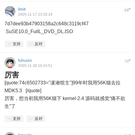
limit
#
69
2005-11-17 23:30:18
7d7dee93b47903158a2c648c3119cf47
SuSE10.0_FullL_DVD_DL.ISO
支持
反对
fuhuizn
#
70
2005-11-30 16:43:51
厉害
[quote:74c6502733="潇湘馆主"]99年时我用56K猫去拉
MDK5.3
[/quote]
厉害，想当初我用56K猫下 kernel-2.4 源码就感觉“痛不欲
生”了
支持
反对
#