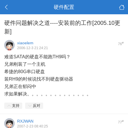
硬件配置
硬件问题解决之道----安装前的工作[2005.10更
新]
xiaoelem
#
76
2006-12-3 21:24:21
难道SATA的硬盘不能跑TH9吗？
兄弟刚装了一个主机
希捷的80G串口硬盘
装RH9的时候说找不到硬盘驱动器
兄弟正在郁闷中
求如果解决。。。。。。。。。。。。。。
支持
反对
RXJWAN
#
77
2007-2-23 08:40:25