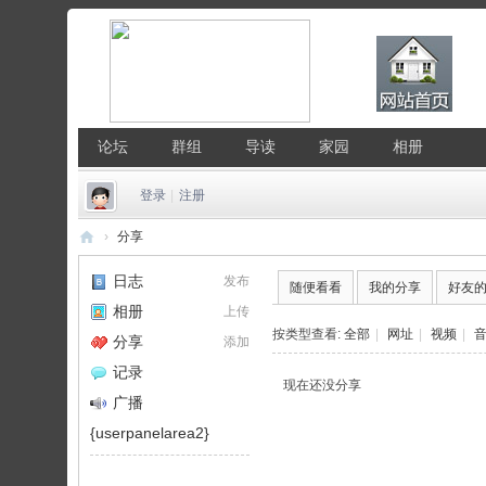
论坛
群组
导读
家园
相册
登录
|
注册
›
分享
中
日志
发布
随便看看
我的分享
好友
国
相册
上传
Li
按类型查看:
全部
|
网址
|
视频
|
分享
添加
nu
记录
现在还没分享
x
广播
公
{userpanelarea2}
社