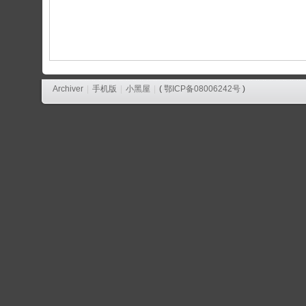
论
坛
Archiver
|
手机版
|
小黑屋
|
(
鄂ICP备08006242号
)