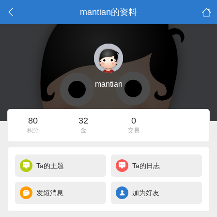
mantian的资料
mantian
80
32
0
积分
金
交易
Ta的主题
Ta的日志
发短消息
加为好友