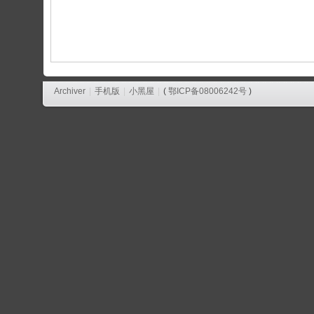
论
坛
Archiver
|
手机版
|
小黑屋
|
(
鄂ICP备08006242号
)