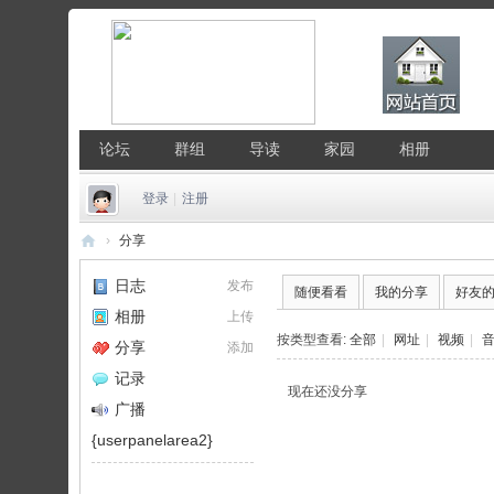
论坛
群组
导读
家园
相册
登录
|
注册
›
分享
中
日志
发布
随便看看
我的分享
好友
国
相册
上传
Li
按类型查看:
全部
|
网址
|
视频
|
分享
添加
nu
记录
现在还没分享
x
广播
公
{userpanelarea2}
社