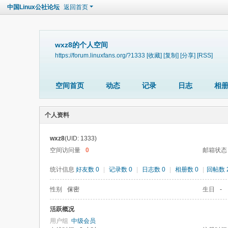
中国Linux公社论坛
返回首页
wxz8的个人空间
https://forum.linuxfans.org/?1333
[收藏]
[复制]
[分享]
[RSS]
空间首页
动态
记录
日志
相
个人资料
wxz8
(UID: 1333)
空间访问量
0
邮箱状态
统计信息
好友数 0
|
记录数 0
|
日志数 0
|
相册数 0
|
回帖数 
性别
保密
生日
-
活跃概况
用户组
中级会员