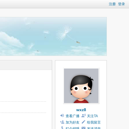
注册
登录
wxz8
查看广播
关注TA
加为好友
给我留言
打个招呼
发送消息