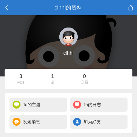
clhhl的资料
clhhl
3
1
0
积分
金
交易
Ta的主题
Ta的日志
发短消息
加为好友