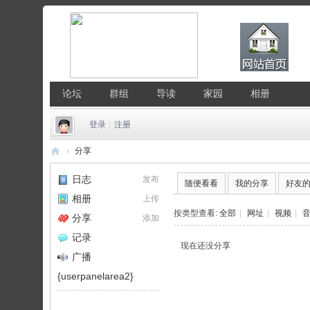
论坛
群组
导读
家园
相册
登录
|
注册
›
分享
中
日志
发布
随便看看
我的分享
好友
国
相册
上传
Li
按类型查看:
全部
|
网址
|
视频
|
分享
添加
nu
记录
现在还没分享
x
广播
公
{userpanelarea2}
社