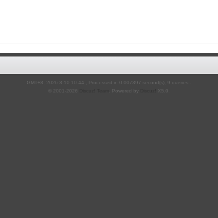
GMT+8, 2026-8-10 10:44
, Processed in 0.007397 second(s), 9 queries .
© 2001-2026
Discuz! Team
. Powered by
Discuz!
X5.0
.