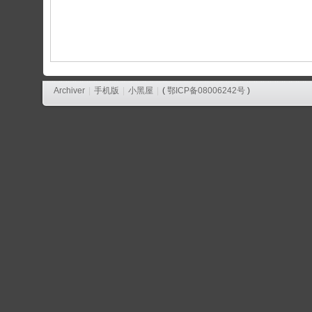
论
坛
Archiver
|
手机版
|
小黑屋
|
(
鄂ICP备08006242号
)