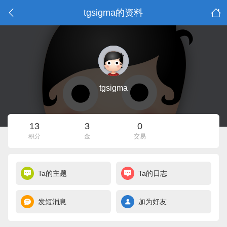
tgsigma的资料
tgsigma
13
3
0
积分
金
交易
Ta的主题
Ta的日志
发短消息
加为好友