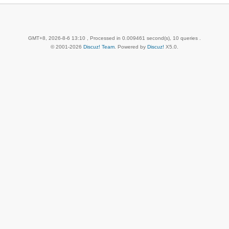
GMT+8, 2026-8-6 13:10
, Processed in 0.009461 second(s), 10 queries .
© 2001-2026
Discuz! Team
. Powered by
Discuz!
X5.0
.