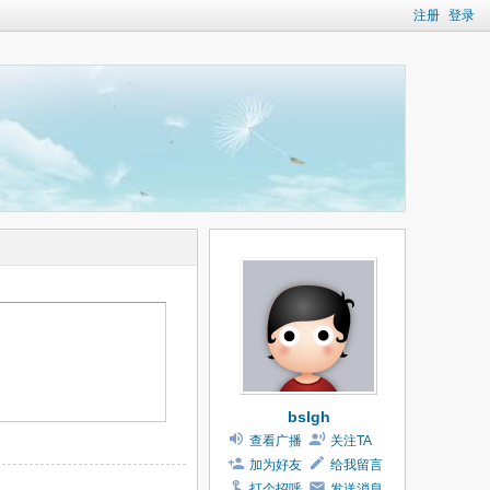
注册
登录
bslgh
查看广播
关注TA
加为好友
给我留言
打个招呼
发送消息