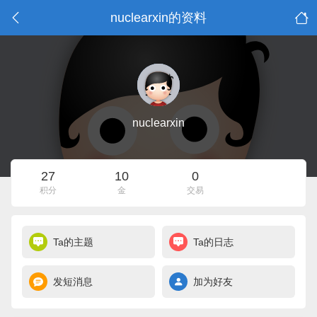
nuclearxin的资料
nuclearxin
27
10
0
积分
金
交易
Ta的主题
Ta的日志
发短消息
加为好友