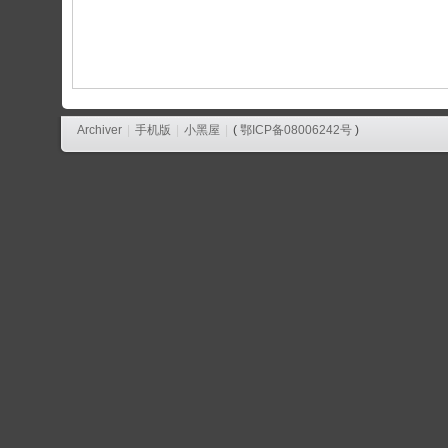
论
坛
Archiver
|
手机版
|
小黑屋
|
(
鄂ICP备08006242号
)