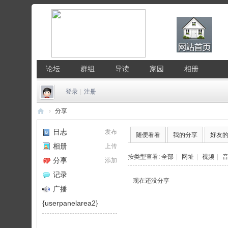
论坛
群组
导读
家园
相册
登录
|
注册
›
分享
中
日志
发布
随便看看
我的分享
好友
国
相册
上传
Li
按类型查看:
全部
|
网址
|
视频
|
分享
添加
nu
记录
现在还没分享
x
广播
公
{userpanelarea2}
社