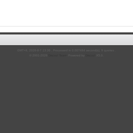
GMT+8, 2026-8-7 13:36
, Processed in 0.007484 second(s), 9 queries .
© 2001-2026
Discuz! Team
. Powered by
Discuz!
X5.0
.