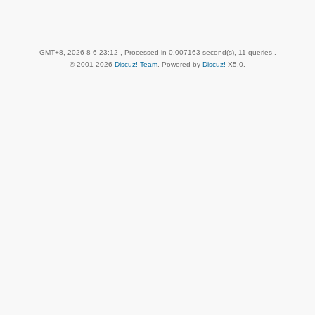
GMT+8, 2026-8-6 23:12
, Processed in 0.007163 second(s), 11 queries .
© 2001-2026
Discuz! Team
. Powered by
Discuz!
X5.0
.