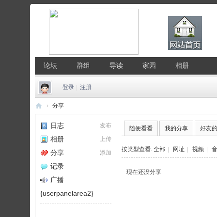
论坛
群组
导读
家园
相册
登录
|
注册
›
分享
中
日志
发布
随便看看
我的分享
好友
国
相册
上传
Li
按类型查看:
全部
|
网址
|
视频
|
分享
添加
nu
记录
现在还没分享
x
广播
公
{userpanelarea2}
社