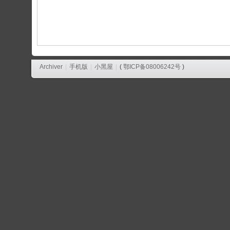
论
坛
Archiver
|
手机版
|
小黑屋
|
(
鄂ICP备08006242号
)