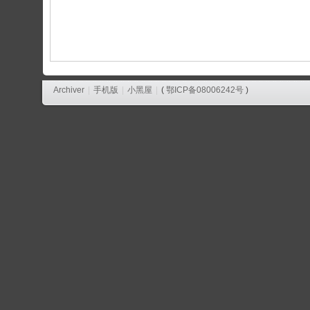
论
坛
Archiver
|
手机版
|
小黑屋
|
(
鄂ICP备08006242号
)