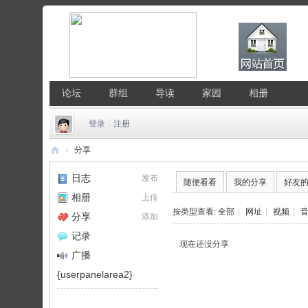
论坛
群组
导读
家园
相册
登录
|
注册
›
分享
中
日志
发布
随便看看
我的分享
好友
国
相册
上传
Li
按类型查看:
全部
|
网址
|
视频
|
分享
添加
nu
记录
现在还没分享
x
广播
公
{userpanelarea2}
社