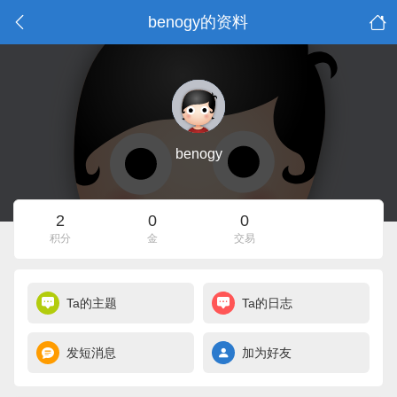
benogy的资料
benogy
2
0
0
积分
金
交易
Ta的主题
Ta的日志
发短消息
加为好友