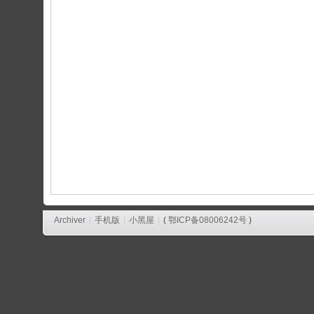
论
坛
Archiver
|
手机版
|
小黑屋
|
(
鄂ICP备08006242号
)