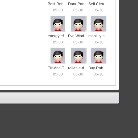
Best-Robot-Vacuum-Cleaners6219
Door-Panel-Replacement4208
Self-Cleaning-Vacuum7162
05-30
05-30
05-30
energy-efficient-cat-flap-installation6081
Pvc-Window-Handle-Replacement0789
mobility-scooters-cheap8194
05-30
05-30
05-30
Tilt-And-Turn-Window-Repair8794
reliable-door-hinge-repairman3501
Buy-Robot-Vacuum0117
05-30
05-30
05-30