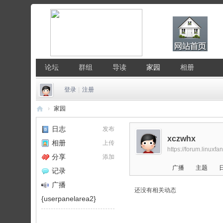
论坛
群组
导读
家园
相册
登录
|
注册
›
家园
中
日志
发布
国
xczwhx
相册
上传
https://forum.linuxf
Li
分享
添加
nu
广播
主题
记录
x
广播
还没有相关动态
公
{userpanelarea2}
社