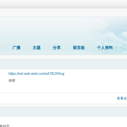
册
广播
主题
分享
留言板
个人资料
https://md.swk-web.com/s/l7IE2PAcg
保密
查看全
有动态