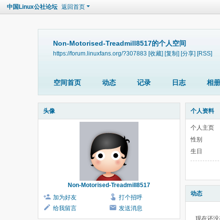
中国Linux公社论坛
返回首页
Non-Motorised-Treadmill8517的个人空间
https://forum.linuxfans.org/?307883
[收藏]
[复制]
[分享]
[RSS]
空间首页
动态
记录
日志
相
头像
个人资料
个人主页
性别
生日
Non-Motorised-Treadmill8517
动态
加为好友
打个招呼
给我留言
发送消息
现在还没