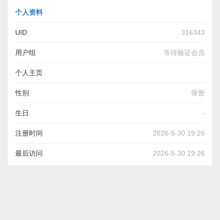
个人资料
UID
316343
用户组
等待验证会员
个人主页
https://gross-law.thoughtlanes.net/five-skilled-cat-flap-
性别
保密
installers-projects-to-use-for-any-budget
生日
-
注册时间
2026-5-30 19:26
最后访问
2026-5-30 19:26