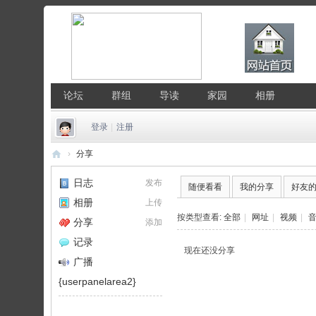
论坛
群组
导读
家园
相册
登录
|
注册
›
分享
中
日志
发布
随便看看
我的分享
好友
国
相册
上传
Li
按类型查看:
全部
|
网址
|
视频
|
分享
添加
nu
记录
现在还没分享
x
广播
公
{userpanelarea2}
社