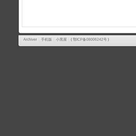
论
坛
Archiver
|
手机版
|
小黑屋
|
(
鄂ICP备08006242号
)