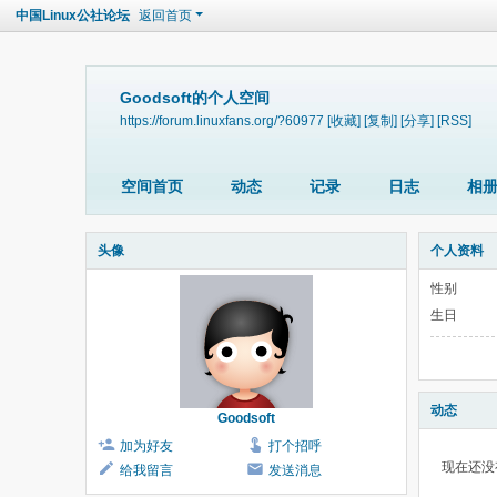
中国Linux公社论坛
返回首页
Goodsoft的个人空间
https://forum.linuxfans.org/?60977
[收藏]
[复制]
[分享]
[RSS]
空间首页
动态
记录
日志
相
头像
个人资料
性别
生日
动态
Goodsoft
加为好友
打个招呼
现在还没
给我留言
发送消息