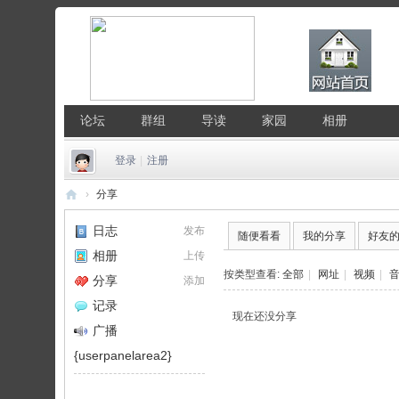
论坛
群组
导读
家园
相册
登录
|
注册
›
分享
中
日志
发布
随便看看
我的分享
好友
国
相册
上传
Li
按类型查看:
全部
|
网址
|
视频
|
分享
添加
nu
记录
现在还没分享
x
广播
公
{userpanelarea2}
社