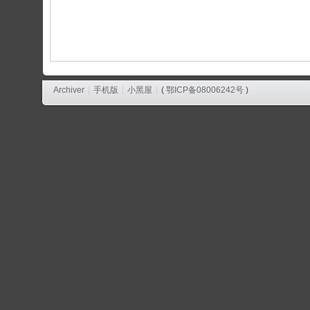
论
坛
Archiver
|
手机版
|
小黑屋
|
(
鄂ICP备08006242号
)