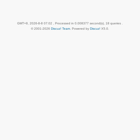
GMT+8, 2026-8-8 07:02
, Processed in 0.008377 second(s), 18 queries .
© 2001-2026
Discuz! Team
. Powered by
Discuz!
X5.0
.