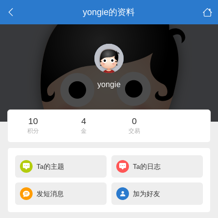
yongie的资料
yongie
10
4
0
积分
金
交易
Ta的主题
Ta的日志
发短消息
加为好友