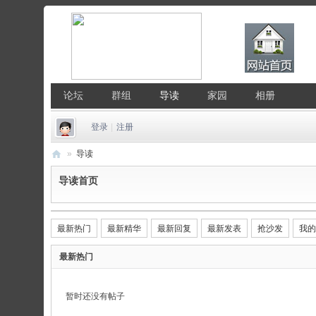
论坛
群组
导读
家园
相册
登录
|
注册
»
导读
中
导读首页
国
Li
最新热门
最新精华
最新回复
最新发表
抢沙发
我的
nu
x
最新热门
公
社
暂时还没有帖子