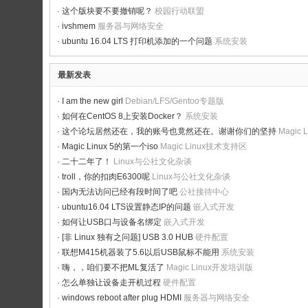
·
这个版块要不要撤销呢？
校园行动联盟
·
ivshmem
服务器与网络安全
·
ubuntu 16.04 LTS 打印机添加的一个问题
系统安装
最新发表
·
I am the new girl
Debian/LFS/Gentoo专题版
·
如何在CentOS 8上安装Docker？
系统安装
·
这个论坛居然还在，我的账号也竟然还在。谢谢你们的坚持
Magic
·
Magic Linux 5的第一个iso
Magic Linux技术支持区
·
二十二年了！
Linux与公社文化杂谈
·
troll，你的扣肉E6300呢
Linux与公社文化杂谈
·
国内无法访问已经有段时间了吧
公社接待中心
·
ubuntu16.04 LTS设置静态IP的问题
嵌入式开发
·
如何让USB口与设备名绑定
嵌入式开发
·
[非 Linux 独有之问题] USB 3.0 HUB
硬件配置
·
联想M415机器装了5.6以后USB鼠标不能用
系统安装
·
嗨，，咱们要不把ML复活了
Magic Linux开发培训版
·
怎么单独让设备走开机过程
硬件配置
·
windows reboot after plug HDMI
服务器与网络安全