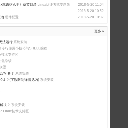
nux就该这么学》章节目录
Linux认证考试专题版
2018-5-20 11:04
2018-5-20 10:52
驱动
硬件配置
2018-5-20 10:37
更多 »
后无法运行
系统安装
命令行使用小技巧与SHELL编程
inux技术支持区
社文化杂谈
联盟
VM 卷？
系统安装
-7500U ？(字数限制详情见内)
系统安装
所
怎么解决？
系统安装
ic Linux技术支持区