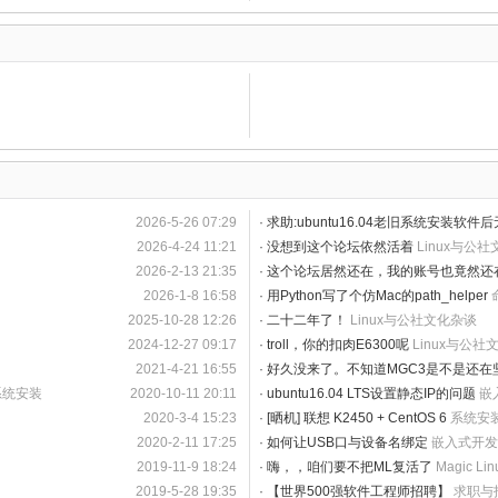
2026-5-26 07:29
·
求助:ubuntu16.04老旧系统安装软件
2026-4-24 11:21
·
没想到这个论坛依然活着
Linux与公
2026-2-13 21:35
·
这个论坛居然还在，我的账号也竟然还
2026-1-8 16:58
·
用Python写了个仿Mac的path_helper
2025-10-28 12:26
·
二十二年了！
Linux与公社文化杂谈
2024-12-27 09:17
·
troll，你的扣肉E6300呢
Linux与公社
2021-4-21 16:55
·
好久没来了。不知道MGC3是不是还在
系统安装
2020-10-11 20:11
·
ubuntu16.04 LTS设置静态IP的问题
嵌
2020-3-4 15:23
·
[晒机] 联想 K2450 + CentOS 6
系统安
2020-2-11 17:25
·
如何让USB口与设备名绑定
嵌入式开发
2019-11-9 18:24
·
嗨，，咱们要不把ML复活了
Magic L
2019-5-28 19:35
·
【世界500强软件工程师招聘】
求职与