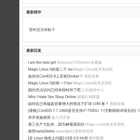
论
坛
最新精华
暂时还没有帖子
最新回复
·
I am the new girl
Debian/LFS/Gentoo专题版
·
Magic Linux 5的第二个 iso
Magic Linux技术支持区
·
如何在CentOS 8上安装Docker？
系统安装
·
Magic Linux 5的第一个iso
Magic Linux技术支持区
·
国内无法访问已经有段时间了吧
公社接待中心
·
Why I Hate Sex Shop Online
校园行动联盟
·
如何在已有磁盘容量增大的情况下扩容 LVM 卷？
系统安装
·
[请教] CentOS 7.7.1908是否支持i7-7500U ？(字数限制详情见内)
·
求开发板推荐
嵌入式开发
·
第三生产大队的，因为树莓派回归
Magic Linux技术支持区
·
推荐nand2tetris
easyright计算机研究所
·
[非 Linux 独有之问题] USB 3.0 HUB
硬件配置