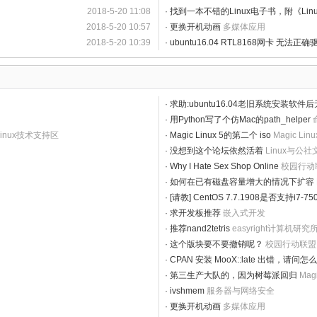
2018-5-20 11:08
·
找到一本不错的Linux电子书，附《Li
2018-5-20 10:57
·
更换开机动画
多媒体应用
2018-5-20 10:39
·
ubuntu16.04 RTL8168网卡 无法正确
·
求助:ubuntu16.04老旧系统安装软件
·
用Python写了个仿Mac的path_helper
 Linux技术支持区
·
Magic Linux 5的第二个 iso
Magic L
·
没想到这个论坛依然活着
Linux与公
·
Why I Hate Sex Shop Online
校园行动
·
如何在已有磁盘容量增大的情况下扩容 L
·
[请教] CentOS 7.7.1908是否支持i7
·
求开发板推荐
嵌入式开发
·
推荐nand2tetris
easyright计算机研究
·
这个版块要不要撤销呢？
校园行动联盟
·
CPAN 安装 MooX::late 出错，请问
·
第三生产大队的，因为树莓派回归
Mag
·
ivshmem
服务器与网络安全
·
更换开机动画
多媒体应用