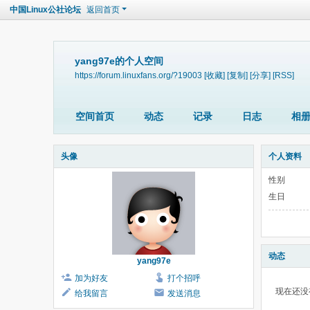
中国Linux公社论坛
返回首页
yang97e的个人空间
https://forum.linuxfans.org/?19003
[收藏]
[复制]
[分享]
[RSS]
空间首页
动态
记录
日志
相
头像
个人资料
性别
生日
动态
yang97e
加为好友
打个招呼
现在还没
给我留言
发送消息