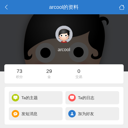
arcool的资料
arcool
73
29
0
积分
金
交易
Ta的主题
Ta的日志
发短消息
加为好友