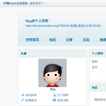
中国Linux公社论坛
返回首页
flyg的个人空间
https://forum.linuxfans.org/?95649
[收藏]
[复制]
[分享]
[RSS]
空间首页
动态
记录
日志
相
头像
个人资料
性别
生日
动态
flyg
加为好友
打个招呼
现在还没
给我留言
发送消息