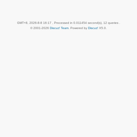
GMT+8, 2026-8-8 16:17
, Processed in 0.011454 second(s), 12 queries .
© 2001-2026
Discuz! Team
. Powered by
Discuz!
X5.0
.