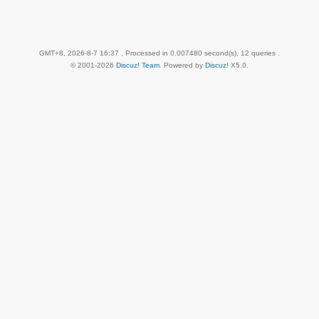
GMT+8, 2026-8-7 16:37
, Processed in 0.007480 second(s), 12 queries .
© 2001-2026
Discuz! Team
. Powered by
Discuz!
X5.0
.