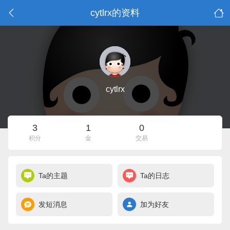
cytlrx的资料
cytlrx
3
1
0
积分
金
交易
Ta的主题
Ta的日志
发短消息
加为好友