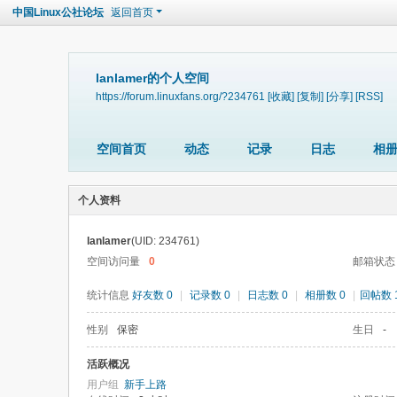
中国Linux公社论坛
返回首页
lanlamer的个人空间
https://forum.linuxfans.org/?234761
[收藏]
[复制]
[分享]
[RSS]
空间首页
动态
记录
日志
相
个人资料
lanlamer
(UID: 234761)
空间访问量
0
邮箱状态
统计信息
好友数 0
|
记录数 0
|
日志数 0
|
相册数 0
|
回帖数 
性别
保密
生日
-
活跃概况
用户组
新手上路