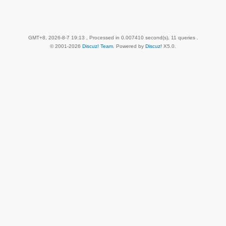
GMT+8, 2026-8-7 19:13
, Processed in 0.007410 second(s), 11 queries .
© 2001-2026
Discuz! Team
. Powered by
Discuz!
X5.0
.