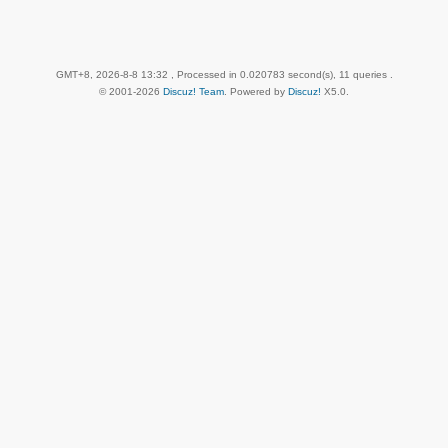
GMT+8, 2026-8-8 13:32
, Processed in 0.020783 second(s), 11 queries .
© 2001-2026
Discuz! Team
. Powered by
Discuz!
X5.0
.