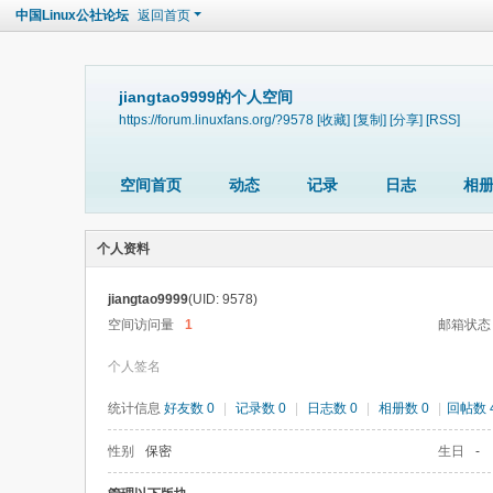
中国Linux公社论坛
返回首页
jiangtao9999的个人空间
https://forum.linuxfans.org/?9578
[收藏]
[复制]
[分享]
[RSS]
空间首页
动态
记录
日志
相
个人资料
jiangtao9999
(UID: 9578)
空间访问量
1
邮箱状态
个人签名
统计信息
好友数 0
|
记录数 0
|
日志数 0
|
相册数 0
|
回帖数 4
性别
保密
生日
-