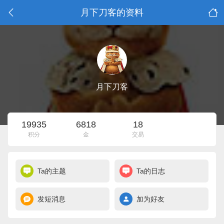
月下刀客的资料
月下刀客
19935
6818
18
积分
金
交易
Ta的主题
Ta的日志
发短消息
加为好友