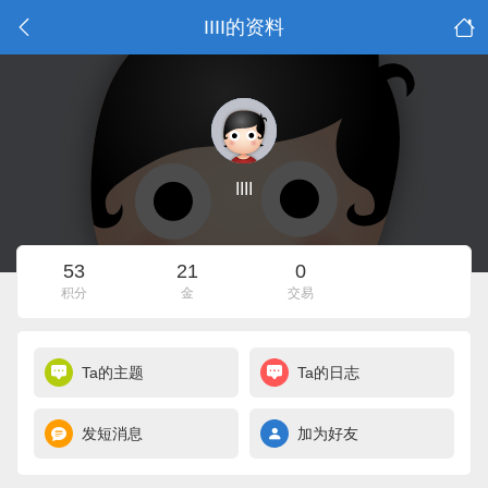
IIII的资料
IIII
53
21
0
积分
金
交易
Ta的主题
Ta的日志
发短消息
加为好友