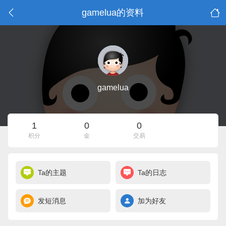
gamelua的资料
gamelua
1
0
0
积分
金
交易
Ta的主题
Ta的日志
发短消息
加为好友