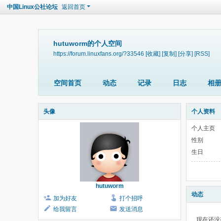
中国Linux公社论坛
返回首页
hutuworm的个人空间
https://forum.linuxfans.org/?33546
[收藏]
[复制]
[分享]
[RSS]
空间首页
动态
记录
日志
相
头像
个人资料
个人主页
性别
生日
hutuworm
动态
加为好友
打个招呼
给我留言
发送消息
现在还没