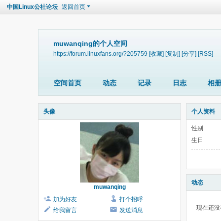
中国Linux公社论坛
返回首页
muwanqing的个人空间
https://forum.linuxfans.org/?205759
[收藏]
[复制]
[分享]
[RSS]
空间首页
动态
记录
日志
相
头像
个人资料
性别
生日
动态
muwanqing
加为好友
打个招呼
现在还没
给我留言
发送消息