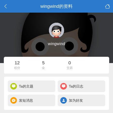
wingwind的资料
wingwind
12
5
0
积分
金
交易
Ta的主题
Ta的日志
发短消息
加为好友